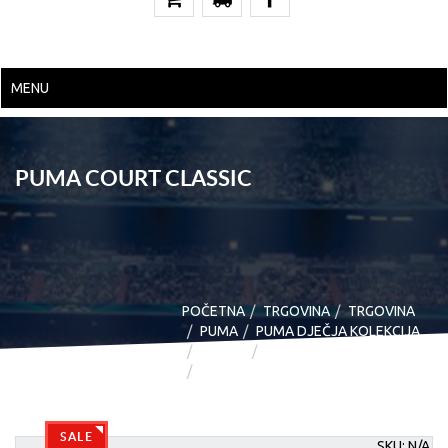
MENU
PUMA COURT CLASSIC
POČETNA
TRGOVINA
TRGOVINA
PUMA
PUMA DJEČJA KOLEKCIJA
OBUĆA
MODNE
PUMA COURT CLASSIC
SALE
SKU:
N/A
.