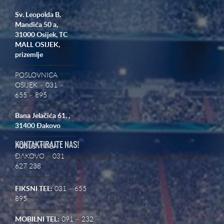
Sv. Leopolda B.
Mandića 50 a,
31000 Osijek,
TC
MALL OSIJEK,
prizemlje
POSLOVNICA
OSIJEK – 031 –
655 – 895
Bana Jelačića 61. ,
31400 Đakovo
KONTAKTIRAJTE NAS!
POSLOVNICA
ĐAKOVO – 031
627 238
FIKSNI TEL:
031 – 655
895
MOBILNI TEL:
091 – 232 –