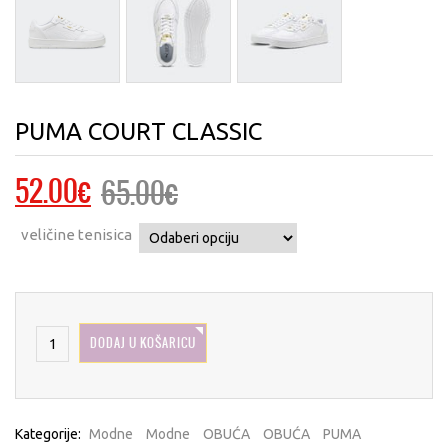
PUMA COURT CLASSIC
Izvorna
Trenutna
52.00
€
65.00
€
cijena
cijena
veličine tenisica
bila
je:
je:
52.00€.
65.00€.
DODAJ U KOŠARICU
Kategorije:
Modne
Modne
OBUĆA
OBUĆA
PUMA