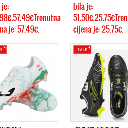
 je:
bila je:
.98€.57.49€Trenutna
51.50€.25.75€Tre
na je: 57.49€.
cijena je: 25.75€.
LE
SALE