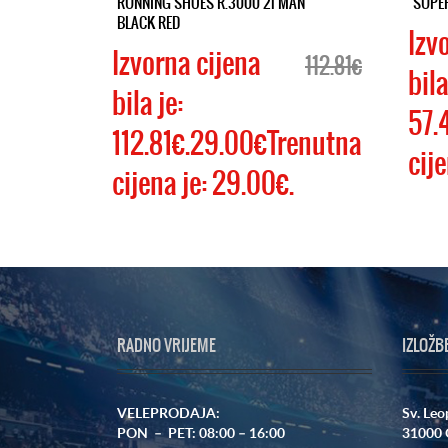
RUNNING SHOES R.3000 21 MAN
SUPE
BLACK RED
Izv
Izvorna cijena
112.81€
bila
bila je:
57.
112.81€.29.00€Trenutna
cije
cijena je: 29.00€.
RADNO VRIJEME
IZLOŽB
VELEPRODAJA:
Sv. Leo
PON – PET: 08:00 – 16:00
31000 