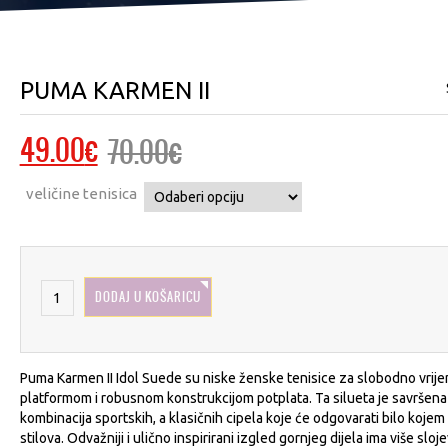
PUMA KARMEN II
Izvorna
Trenutna
49.00
€
70.00
€
cijena
cijena
veličine tenisica
bila
je:
je:
49.00€.
70.00€.
DODAJ U KOŠARICU
Puma Karmen II Idol Suede su niske ženske tenisice za slobodno vrij
platformom i robusnom konstrukcijom potplata. Ta silueta je savršena
kombinacija sportskih, a klasičnih cipela koje će odgovarati bilo kojem
stilova. Odvažniji i ulično inspirirani izgled gornjeg dijela ima više sloje