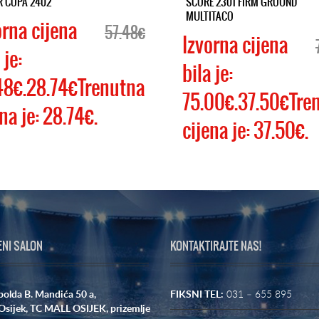
R COPA 2402
SCORE 2301 FIRM GROUND
MULTITACO
orna cijena
57.48€
Izvorna cijena
 je:
bila je:
48€.28.74€Trenutna
75.00€.37.50€Tre
na je: 28.74€.
cijena je: 37.50€.
ENI SALON
KONTAKTIRAJTE NAS!
polda B. Mandića 50 a,
FIKSNI TEL:
031 – 655 895
Osijek,
TC MALL OSIJEK, prizemlje