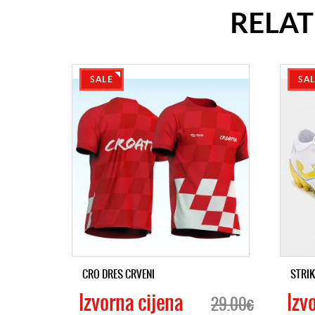
RELA
SALE
SA
CRO DRES CRVENI
STRIK
Izvorna cijena
Izv
29.00€