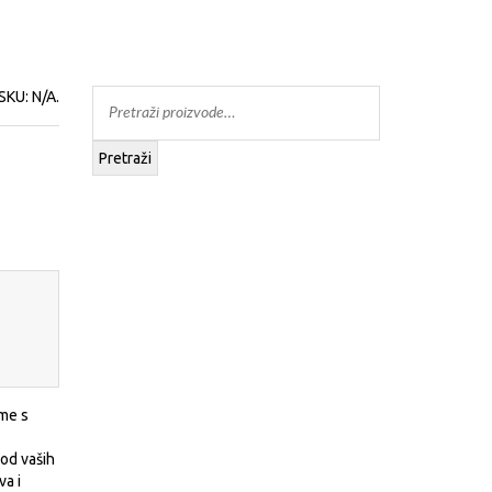
SKU:
N/A
.
Pretraži
eme s
 od vaših
va i