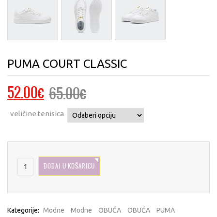
PUMA COURT CLASSIC
Izvorna
Trenutna
52.00
€
65.00
€
cijena
cijena
veličine tenisica
bila
je:
je:
52.00€.
65.00€.
DODAJ U KOŠARICU
Kategorije:
Modne
Modne
OBUĆA
OBUĆA
PUMA