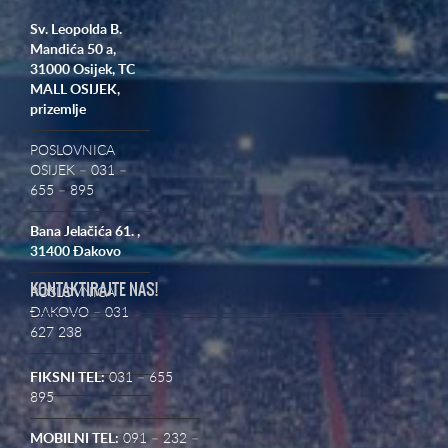
Sv. Leopolda B.
Mandića 50 a,
31000 Osijek,
TC
MALL OSIJEK,
prizemlje
POSLOVNICA
OSIJEK – 031 –
655 – 895
Bana Jelačića 61. ,
31400 Đakovo
KONTAKTIRAJTE NAS!
POSLOVNICA
ĐAKOVO – 031
627 238
FIKSNI TEL:
031 – 655
895
MOBILNI TEL:
091 – 232 –