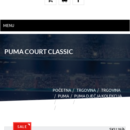
MENU
PUMA COURT CLASSIC
POČETNA
TRGOVINA
TRGOVINA
PUMA
PUMA DJEČJA KOLEKCIJA
OBUĆA
MODNE
PUMA COURT CLASSIC
SALE
SKU:
N/A
.