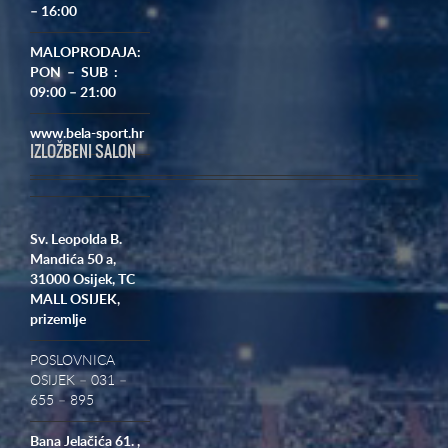
– 16:00
MALOPRODAJA:
PON – SUB :
09:00 – 21:00
www.bela-sport.hr
IZLOŽBENI SALON
Sv. Leopolda B.
Mandića 50 a,
31000 Osijek,
TC
MALL OSIJEK,
prizemlje
POSLOVNICA
OSIJEK – 031 –
655 – 895
Bana Jelačića 61. ,