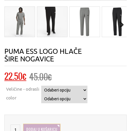
Next
PUMA ESS LOGO HLAČE
ŠIRE NOGAVICE
Izvorna
Trenutna
22.50
€
45.00
€
cijena
cijena
Veličine - odrasli
bila
je:
color
je:
22.50€.
45.00€.
DODAJ U KOŠARICU