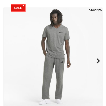
SALE
SKU:
N/A
.
Next