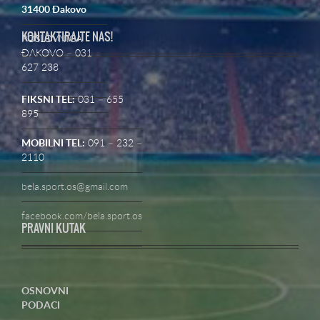
31400 Đakovo
KONTAKTIRAJTE NAS!
POSLOVNICA
ĐAKOVO – 031
627 238
FIKSNI TEL:
031 – 655
895
MOBILNI TEL:
091 – 232 –
2110
bela.sport.os@gmail.com
facebook.com/bela.sport.os
PRAVNI KUTAK
OSNOVNI
PODACI