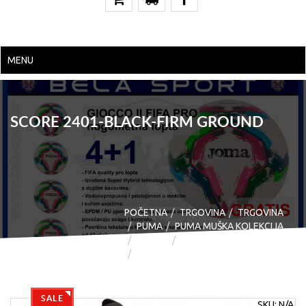
MENU
SCORE 2401-BLACK-FIRM GROUND
POČETNA
TRGOVINA
TRGOVINA
PUMA
PUMA MUŠKA KOLEKCIJA
OBUĆA
KOPAČKE
SCORE 2401-BLACK-FIRM GROUND
SALE
SKU:
N/A
.