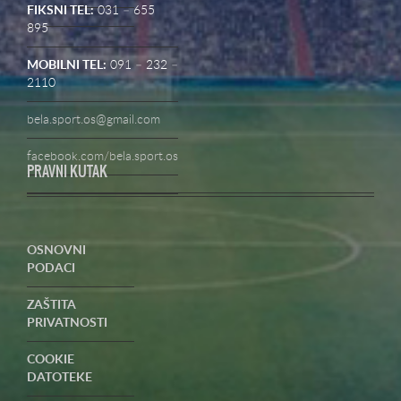
FIKSNI TEL:
031 – 655
895
MOBILNI TEL:
091 – 232 –
2110
bela.sport.os@gmail.com
facebook.com/bela.sport.os
PRAVNI KUTAK
OSNOVNI
PODACI
ZAŠTITA
PRIVATNOSTI
COOKIE
DATOTEKE