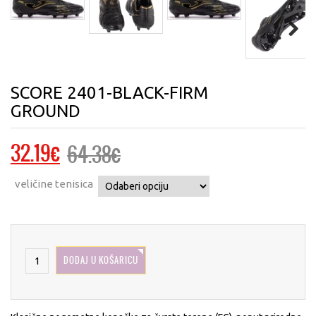
Next
SCORE 2401-BLACK-FIRM
GROUND
Izvorna
Trenutna
32.19
€
64.38
€
cijena
cijena
veličine tenisica
bila
je:
je:
32.19€.
64.38€.
DODAJ U KOŠARICU