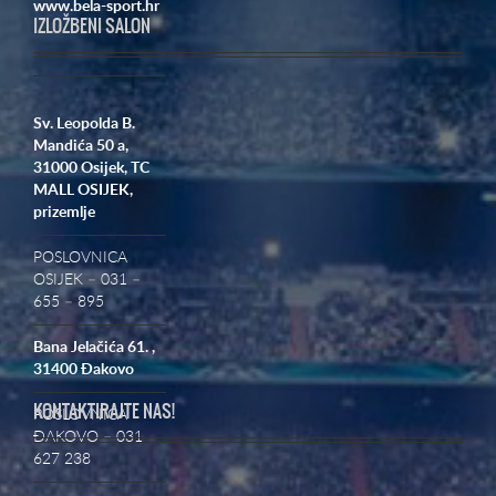
www.bela-sport.hr
IZLOŽBENI SALON
Sv. Leopolda B.
Mandića 50 a,
31000 Osijek,
TC
MALL OSIJEK,
prizemlje
POSLOVNICA
OSIJEK – 031 –
655 – 895
Bana Jelačića 61. ,
31400 Đakovo
KONTAKTIRAJTE NAS!
POSLOVNICA
ĐAKOVO – 031
627 238