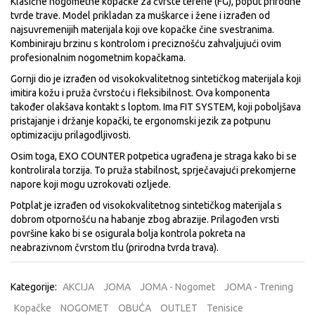
Klasične nogometne kopačke za čvrste terene (FG), poput prirodne
tvrde trave. Model prikladan za muškarce i žene i izrađen od
najsuvremenijih materijala koji ove kopačke čine svestranima.
Kombiniraju brzinu s kontrolom i preciznošću zahvaljujući ovim
profesionalnim nogometnim kopačkama.
Gornji dio je izrađen od visokokvalitetnog sintetičkog materijala koji
imitira kožu i pruža čvrstoću i fleksibilnost. Ova komponenta
također olakšava kontakt s loptom. Ima FIT SYSTEM, koji poboljšava
pristajanje i držanje kopački, te ergonomski jezik za potpunu
optimizaciju prilagodljivosti.
Osim toga, EXO COUNTER potpetica ugrađena je straga kako bi se
kontrolirala torzija. To pruža stabilnost, sprječavajući prekomjerne
napore koji mogu uzrokovati ozljede.
Potplat je izrađen od visokokvalitetnog sintetičkog materijala s
dobrom otpornošću na habanje zbog abrazije. Prilagođen vrsti
površine kako bi se osigurala bolja kontrola pokreta na
neabrazivnom čvrstom tlu (prirodna tvrda trava).
Kategorije:
AKCIJA
JOMA
JOMA - Nogomet
JOMA - Trening
Kopačke
NOGOMET
OBUĆA
OUTLET
Tenisice