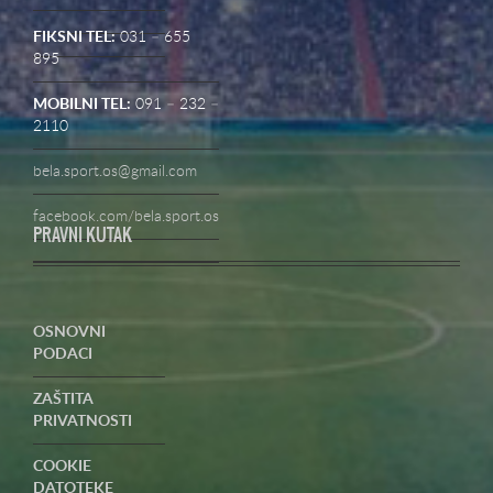
FIKSNI TEL:
031 – 655
895
MOBILNI TEL:
091 – 232 –
2110
bela.sport.os@gmail.com
facebook.com/bela.sport.os
PRAVNI KUTAK
OSNOVNI
PODACI
ZAŠTITA
PRIVATNOSTI
COOKIE
DATOTEKE