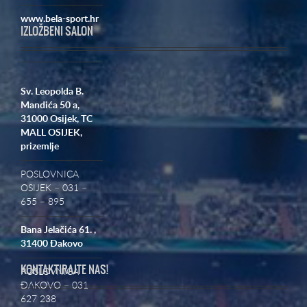
www.bela-sport.hr
IZLOŽBENI SALON
Sv. Leopolda B.
Mandića 50 a,
31000 Osijek,
TC
MALL OSIJEK,
prizemlje
POSLOVNICA
OSIJEK – 031 –
655 – 895
Bana Jelačića 61. ,
31400 Đakovo
KONTAKTIRAJTE NAS!
POSLOVNICA
ĐAKOVO – 031
627 238