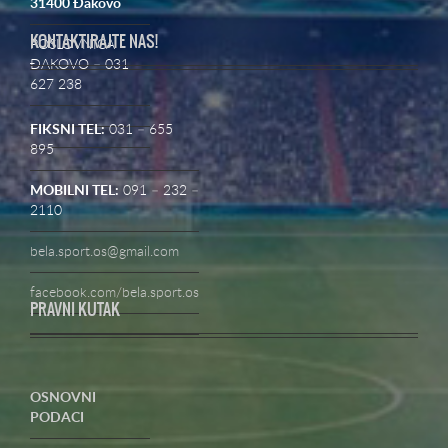
31400 Đakovo
KONTAKTIRAJTE NAS!
POSLOVNICA
ĐAKOVO – 031
627 238
FIKSNI TEL:
031 – 655
895
MOBILNI TEL:
091 – 232 –
2110
bela.sport.os@gmail.com
facebook.com/bela.sport.os
PRAVNI KUTAK
OSNOVNI
PODACI