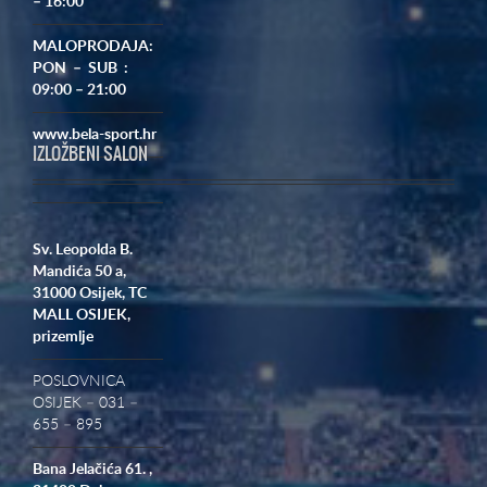
– 16:00
MALOPRODAJA:
PON – SUB :
09:00 – 21:00
www.bela-sport.hr
IZLOŽBENI SALON
Sv. Leopolda B.
Mandića 50 a,
31000 Osijek,
TC
MALL OSIJEK,
prizemlje
POSLOVNICA
OSIJEK – 031 –
655 – 895
Bana Jelačića 61. ,