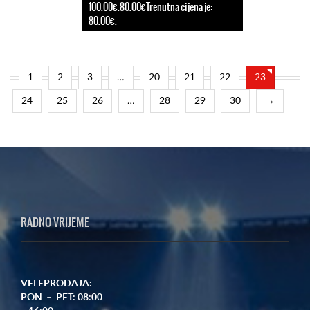
100.00€.80.00€Trenutna cijena je:
80.00€.
1
2
3
…
20
21
22
23
24
25
26
…
28
29
30
→
RADNO VRIJEME
VELEPRODAJA:
PON – PET: 08:00