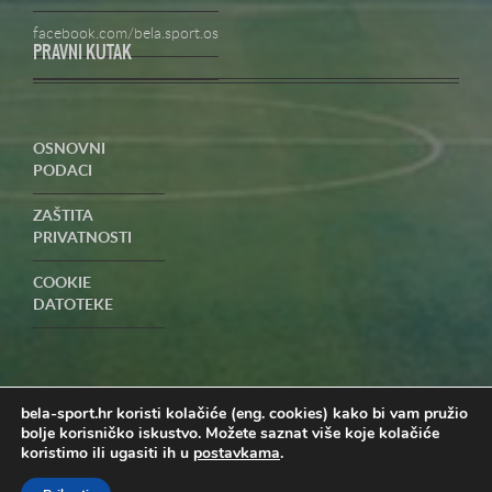
facebook.com/bela.sport.os
PRAVNI KUTAK
OSNOVNI
PODACI
ZAŠTITA
PRIVATNOSTI
COOKIE
DATOTEKE
UVJETI
POSLOVANJA-
PRIGOVORI
bela-sport.hr koristi kolačiće (eng. cookies) kako bi vam pružio
bolje korisničko iskustvo. Možete saznat više koje kolačiće
koristimo ili ugasiti ih u
postavkama
.