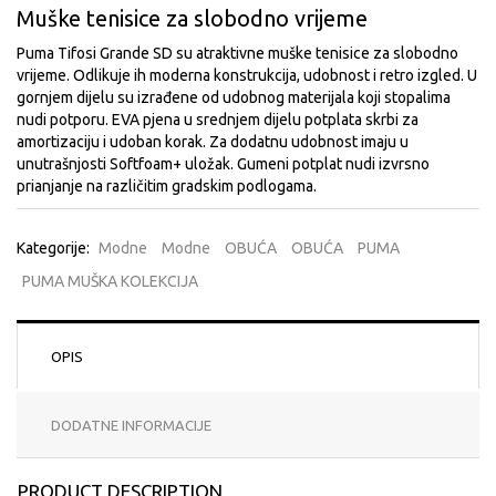
Muške tenisice za slobodno vrijeme
Puma Tifosi Grande SD su atraktivne muške tenisice za slobodno
vrijeme. Odlikuje ih moderna konstrukcija, udobnost i retro izgled. U
gornjem dijelu su izrađene od udobnog materijala koji stopalima
nudi potporu. EVA pjena u srednjem dijelu potplata skrbi za
amortizaciju i udoban korak. Za dodatnu udobnost imaju u
unutrašnjosti Softfoam+ uložak. Gumeni potplat nudi izvrsno
prianjanje na različitim gradskim podlogama.
Kategorije:
Modne
Modne
OBUĆA
OBUĆA
PUMA
PUMA MUŠKA KOLEKCIJA
OPIS
DODATNE INFORMACIJE
PRODUCT DESCRIPTION