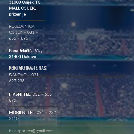
31000 Osijek,
TC
MALL OSIJEK,
prizemlje
POSLOVNICA
OSIJEK – 031 –
655 – 895
Bana Jelačića 61. ,
31400 Đakovo
KONTAKTIRAJTE NAS!
POSLOVNICA
ĐAKOVO – 031
627 238
FIKSNI TEL:
031 – 655
895
MOBILNI TEL:
091 – 232 –
2110
bela.sport.os@gmail.com