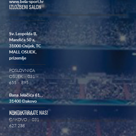
www.bela-sport.hr
IZLOŽBENI SALON
Sv. Leopolda B.
Mandića 50 a,
31000 Osijek,
TC
MALL OSIJEK,
prizemlje
POSLOVNICA
OSIJEK – 031 –
655 – 895
Bana Jelačića 61. ,
31400 Đakovo
KONTAKTIRAJTE NAS!
POSLOVNICA
ĐAKOVO – 031
627 238