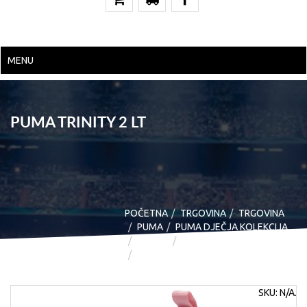
MENU
PUMA TRINITY 2 LT
POČETNA
TRGOVINA
TRGOVINA
PUMA
PUMA DJEČJA KOLEKCIJA
OBUĆA
MODNE
PUMA TRINITY 2 LT
SKU:
N/A
.