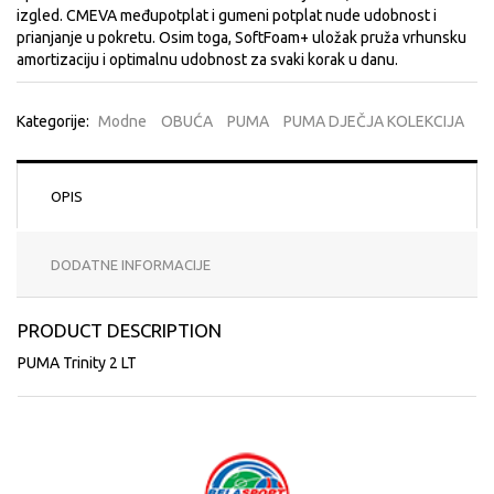
izgled. CMEVA međupotplat i gumeni potplat nude udobnost i
prianjanje u pokretu. Osim toga, SoftFoam+ uložak pruža vrhunsku
amortizaciju i optimalnu udobnost za svaki korak u danu.
Kategorije:
Modne
OBUĆA
PUMA
PUMA DJEČJA KOLEKCIJA
OPIS
DODATNE INFORMACIJE
PRODUCT DESCRIPTION
PUMA Trinity 2 LT