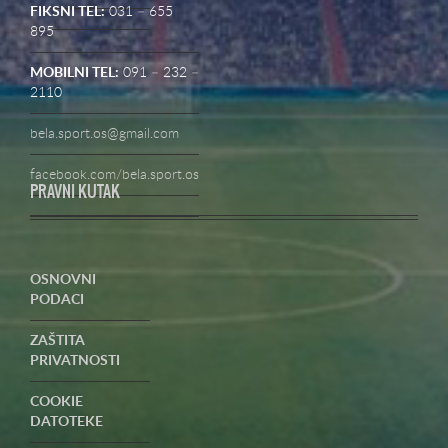
FIKSNI TEL:
031 – 655
895
MOBILNI TEL:
091 – 232 –
2110
bela.sport.os@gmail.com
facebook.com/bela.sport.os
PRAVNI KUTAK
OSNOVNI
PODACI
ZAŠTITA
PRIVATNOSTI
COOKIE
DATOTEKE