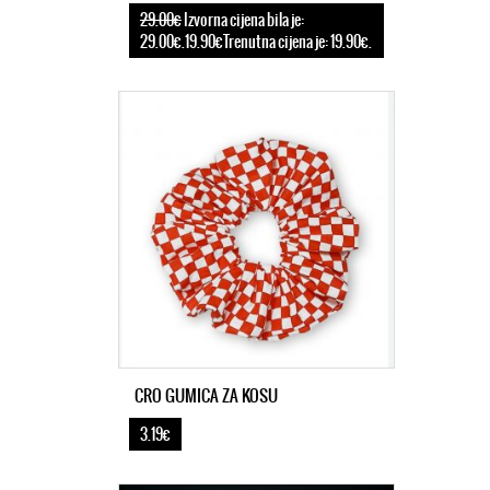
29.00€
Izvorna cijena bila je:
29.00€.19.90€Trenutna cijena je: 19.90€.
CRO GUMICA ZA KOSU
3.19€