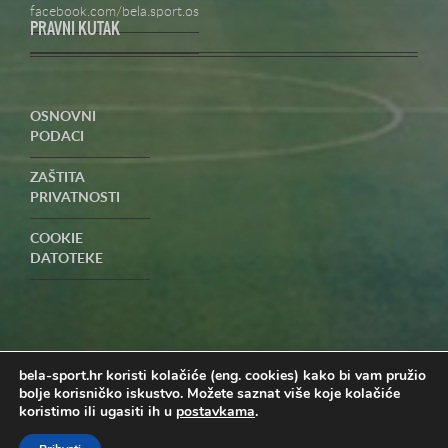
facebook.com/bela.sport.os
PRAVNI KUTAK
OSNOVNI
PODACI
ZAŠTITA
PRIVATNOSTI
COOKIE
DATOTEKE
UVJETI
POSLOVANJA-
PRIGOVORI
bela-sport.hr koristi kolačiće (eng. cookies) kako bi vam pružio
bolje korisničko iskustvo. Možete saznat više koje kolačiće
koristimo ili ugasiti ih u
postavkama
.