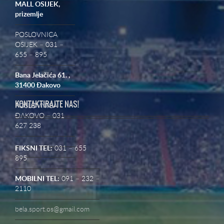
MALL OSIJEK,
prizemlje
POSLOVNICA
OSIJEK – 031 –
655 – 895
Bana Jelačića 61. ,
31400 Đakovo
KONTAKTIRAJTE NAS!
POSLOVNICA
ĐAKOVO – 031
627 238
FIKSNI TEL:
031 – 655
895
MOBILNI TEL:
091 – 232 –
2110
bela.sport.os@gmail.com