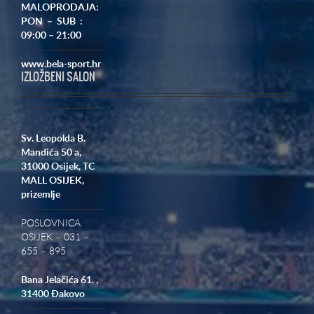
MALOPRODAJA:
PON – SUB :
09:00 – 21:00
www.bela-sport.hr
IZLOŽBENI SALON
Sv. Leopolda B.
Mandića 50 a,
31000 Osijek,
TC
MALL OSIJEK,
prizemlje
POSLOVNICA
OSIJEK – 031 –
655 – 895
Bana Jelačića 61. ,
31400 Đakovo