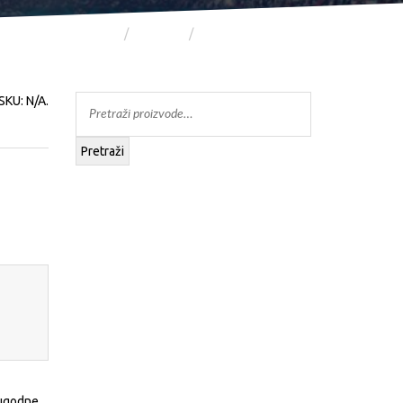
A DJEČJA KOLEKCIJA
ODJEĆA
HLAČE
SKU:
N/A
.
Pretraži
 ugodne