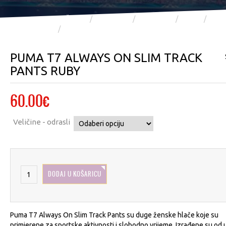
POČETNA
TRGOVINA
TRGOVINA
PUMA
PUM
PUMA T7 ALWAYS ON SLIM TRACK PANTS RUBY
PUMA T7 ALWAYS ON SLIM TRACK
PANTS RUBY
60.00
€
Veličine - odrasli
DODAJ U KOŠARICU
Puma T7 Always On Slim Track Pants su duge ženske hlače koje su
primjerene za sportske aktivnosti i slobodno vrijeme. Izrađene su od