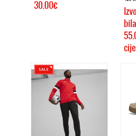
30.00€
Izv
bila
55.
cij
SALE