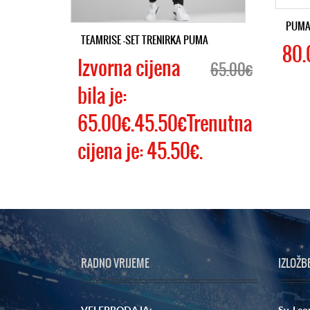
PUMA 
TEAMRISE -SET TRENIRKA PUMA
80.
Izvorna cijena
65.00€
bila je:
65.00€.45.50€Trenutna
cijena je: 45.50€.
RADNO VRIJEME
IZLOŽB