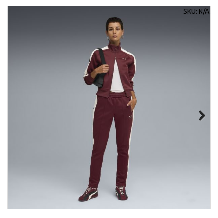
SKU:
N/A
.
Next