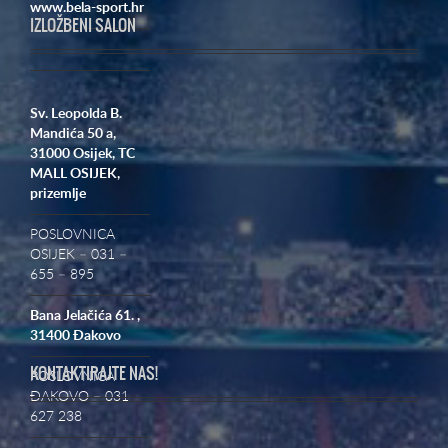
www.bela-sport.hr
IZLOŽBENI SALON
Sv. Leopolda B.
Mandića 50 a,
31000 Osijek,
TC
MALL OSIJEK,
prizemlje
POSLOVNICA
OSIJEK – 031 –
655 – 895
Bana Jelačića 61. ,
31400 Đakovo
KONTAKTIRAJTE NAS!
POSLOVNICA
ĐAKOVO – 031
627 238