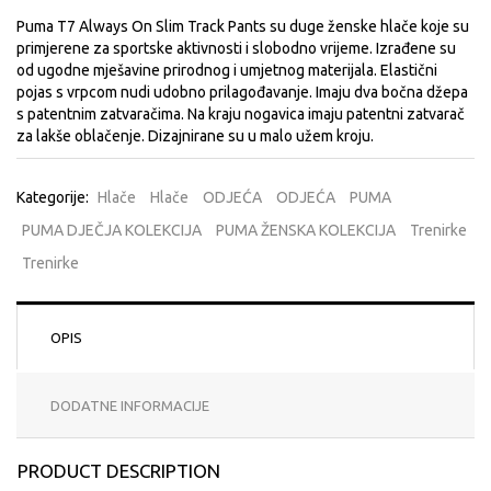
Puma T7 Always On Slim Track Pants su duge ženske hlače koje su
primjerene za sportske aktivnosti i slobodno vrijeme. Izrađene su
od ugodne mješavine prirodnog i umjetnog materijala. Elastični
pojas s vrpcom nudi udobno prilagođavanje. Imaju dva bočna džepa
s patentnim zatvaračima. Na kraju nogavica imaju patentni zatvarač
za lakše oblačenje. Dizajnirane su u malo užem kroju.
Kategorije:
Hlače
Hlače
ODJEĆA
ODJEĆA
PUMA
PUMA DJEČJA KOLEKCIJA
PUMA ŽENSKA KOLEKCIJA
Trenirke
Trenirke
OPIS
DODATNE INFORMACIJE
PRODUCT DESCRIPTION