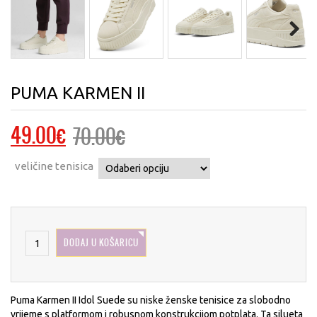
Next
PUMA KARMEN II
Izvorna
Trenutna
49.00
€
70.00
€
cijena
cijena
veličine tenisica
bila
je:
je:
49.00€.
70.00€.
DODAJ U KOŠARICU
Puma Karmen II Idol Suede su niske ženske tenisice za slobodno
vrijeme s platformom i robusnom konstrukcijom potplata. Ta silueta