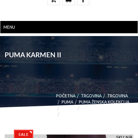
MENU
PUMA KARMEN II
POČETNA
TRGOVINA
TRGOVINA
PUMA
PUMA ŽENSKA KOLEKCIJA
OBUĆA
MODNE
PUMA KARMEN II
SALE
SKU:
N/A
.