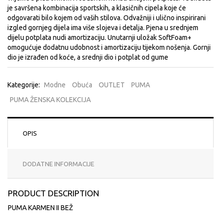
je savršena kombinacija sportskih, a klasičnih cipela koje će
odgovarati bilo kojem od vaših stilova. Odvažniji i ulično inspirirani
izgled gornjeg dijela ima više slojeva i detalja. Pjena u srednjem
dijelu potplata nudi amortizaciju. Unutarnji uložak SoftFoam+
omogućuje dodatnu udobnost i amortizaciju tijekom nošenja. Gornji
dio je izrađen od koće, a srednji dio i potplat od gume
Kategorije:
Modne
Obuća
OUTLET
PUMA
PUMA ŽENSKA KOLEKCIJA
OPIS
DODATNE INFORMACIJE
PRODUCT DESCRIPTION
PUMA KARMEN II BEŽ