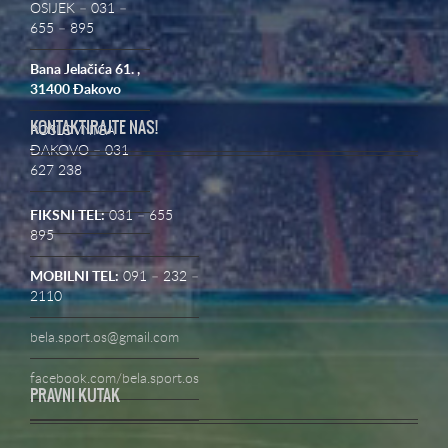
OSIJEK – 031 –
655 – 895
Bana Jelačića 61. ,
31400 Đakovo
KONTAKTIRAJTE NAS!
POSLOVNICA
ĐAKOVO – 031
627 238
FIKSNI TEL:
031 – 655
895
MOBILNI TEL:
091 – 232 –
2110
bela.sport.os@gmail.com
facebook.com/bela.sport.os
PRAVNI KUTAK