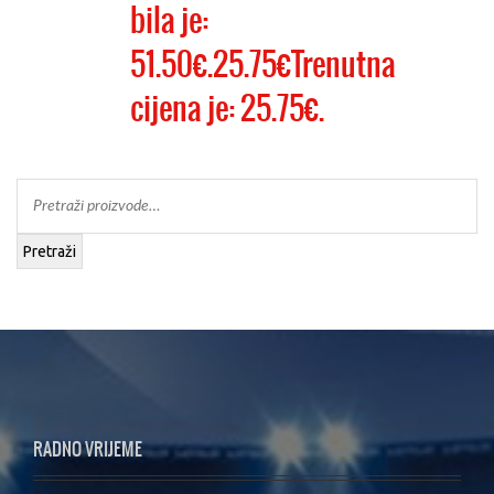
bila je:
51.50€.25.75€Trenutna
cijena je: 25.75€.
Pretraži
RADNO VRIJEME