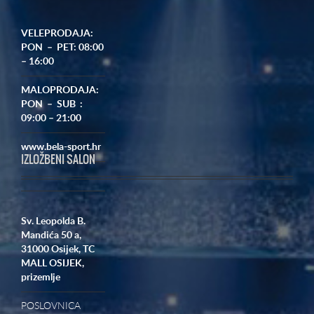
VELEPRODAJA:
PON – PET: 08:00
– 16:00
MALOPRODAJA:
PON – SUB :
09:00 – 21:00
www.bela-sport.hr
IZLOŽBENI SALON
Sv. Leopolda B.
Mandića 50 a,
31000 Osijek,
TC
MALL OSIJEK,
prizemlje
POSLOVNICA