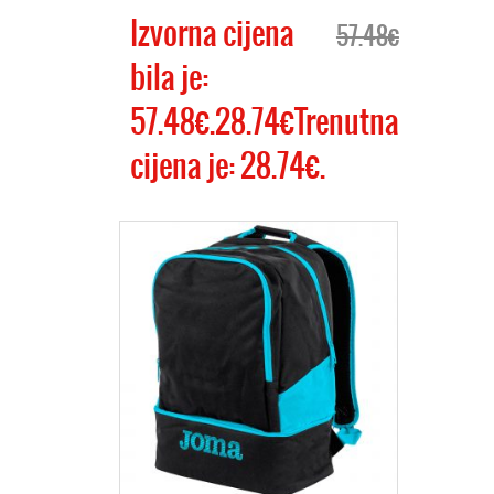
Izvorna cijena
57.48€
bila je:
57.48€.28.74€Trenutna
cijena je: 28.74€.