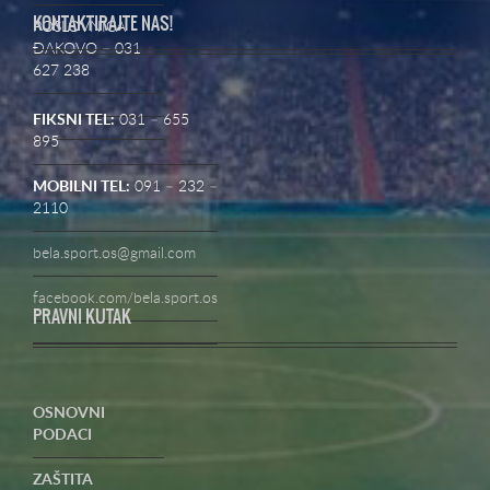
KONTAKTIRAJTE NAS!
POSLOVNICA
ĐAKOVO – 031
627 238
FIKSNI TEL:
031 – 655
895
MOBILNI TEL:
091 – 232 –
2110
bela.sport.os@gmail.com
facebook.com/bela.sport.os
PRAVNI KUTAK
OSNOVNI
PODACI
ZAŠTITA