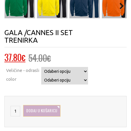
Next
GALA /CANNES II SET
TRENIRKA
Izvorna
Trenutna
37.80
€
54.00
€
cijena
cijena
Veličine - odrasli
bila
je:
color
je:
37.80€.
54.00€.
DODAJ U KOŠARICU