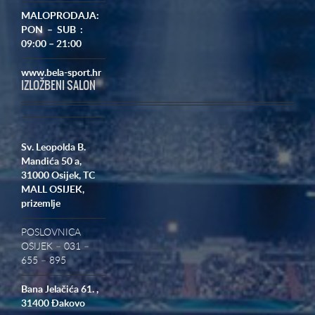
MALOPRODAJA:
PON – SUB :
09:00 – 21:00
www.bela-sport.hr
IZLOŽBENI SALON
Sv. Leopolda B.
Mandića 50 a,
31000 Osijek,
TC
MALL OSIJEK,
prizemlje
POSLOVNICA
OSIJEK – 031 –
655 – 895
Bana Jelačića 61. ,
31400 Đakovo