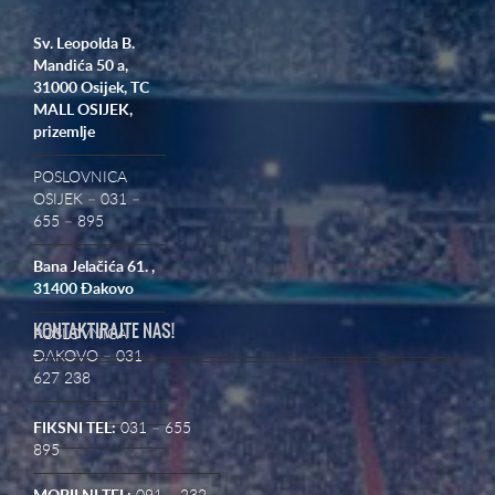
Sv. Leopolda B.
Mandića 50 a,
31000 Osijek,
TC
MALL OSIJEK,
prizemlje
POSLOVNICA
OSIJEK – 031 –
655 – 895
Bana Jelačića 61. ,
31400 Đakovo
KONTAKTIRAJTE NAS!
POSLOVNICA
ĐAKOVO – 031
627 238
FIKSNI TEL:
031 – 655
895