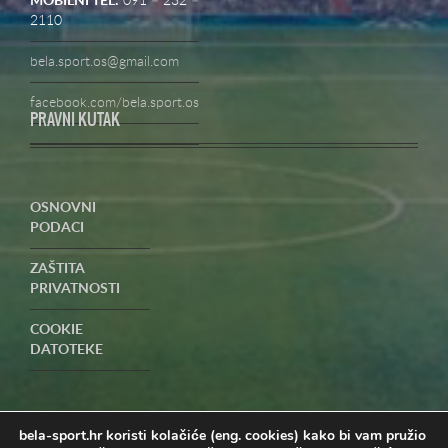
MOBILNI TEL:
091 – 232 –
2110
bela.sport.os@gmail.com
facebook.com/bela.sport.os
PRAVNI KUTAK
OSNOVNI
PODACI
ZAŠTITA
PRIVATNOSTI
COOKIE
DATOTEKE
UVJETI
POSLOVANJA-
PRIGOVORI
bela-sport.hr koristi kolačiće (eng. cookies) kako bi vam pružio