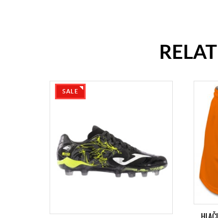
RELA
SALE
HLAČI