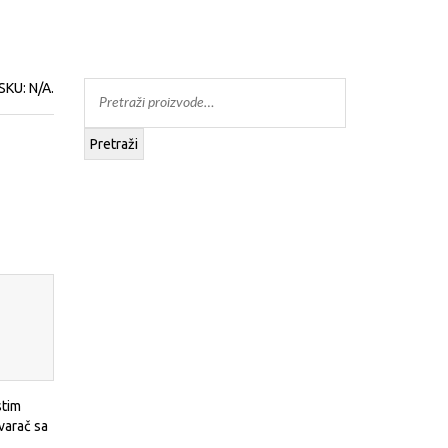
SKU:
N/A
.
Pretraži
stim
varač sa