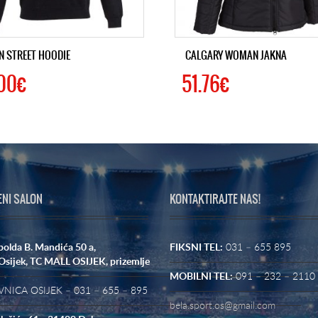
N STREET HOODIE
CALGARY WOMAN JAKNA
00€
51.76€
ENI SALON
KONTAKTIRAJTE NAS!
polda B. Mandića 50 a,
FIKSNI TEL:
031 – 655 895
Osijek,
TC MALL OSIJEK, prizemlje
MOBILNI TEL:
091 – 232 – 2110
NICA OSIJEK – 031 – 655 – 895
bela.sport.os@gmail.com