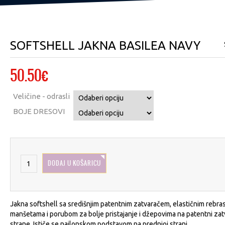
SOFTSHELL JAKNA BASILEA NAVY
50.50
€
Veličine - odrasli
BOJE DRESOVI
DODAJ U KOŠARICU
Jakna softshell sa središnjim patentnim zatvaračem, elastičnim rebra
manšetama i porubom za bolje pristajanje i džepovima na patentni zat
strane. Ističe se najlonskom podstavom na prednjoj strani.