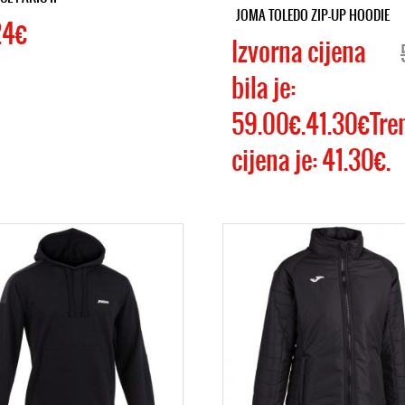
JOMA TOLEDO ZIP-UP HOODIE
24€
Izvorna cijena
bila je:
59.00€.41.30€Tre
cijena je: 41.30€.