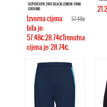
SUPERCOPA 2401 BLACK LEMON -FIRM
21.
GROUND
Izvorna cijena
57.48€
bila je:
57.48€.28.74€Trenutna
cijena je: 28.74€.