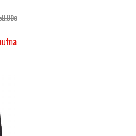
59.00€
nutna