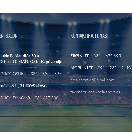
ENI SALON
KONTAKTIRAJTE NAS!
polda B. Mandića 50 a,
FIKSNI TEL:
031 – 655 895
Osijek,
TC MALL OSIJEK, prizemlje
MOBILNI TEL:
091 – 232 – 2110
NICA OSIJEK – 031 – 655 – 895
bela.sport.os@gmail.com
lačića 61. , 31400 Đakovo
facebook.com/bela.sport.os
VNICA ĐAKOVO – 031 627 238