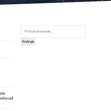
 - TENIS
Pretraži
stic
einforced