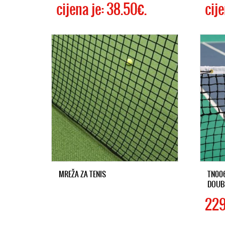
cijena je: 38.50€.
cije
MREŽA ZA TENIS
TN006
DOUBL
229