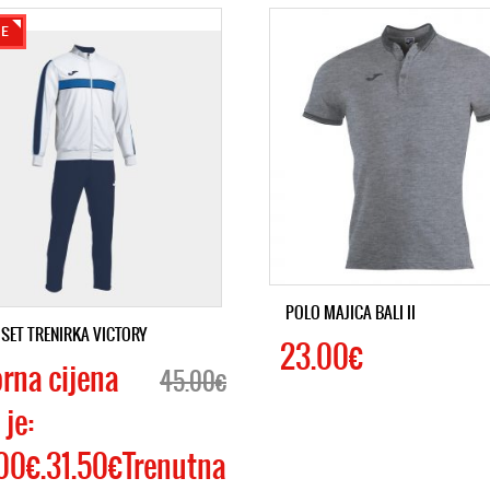
LE
POLO MAJICA BALI II
SET TRENIRKA VICTORY
23.00€
orna cijena
45.00€
 je:
00€.31.50€Trenutna