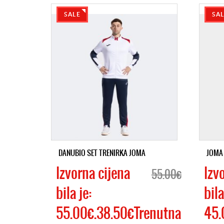
SALE
SA
DANUBIO SET TRENIRKA JOMA
JOMA 
Izvorna cijena
Izv
55.00€
bila je:
bila
55.00€.38.50€Trenutna
45.