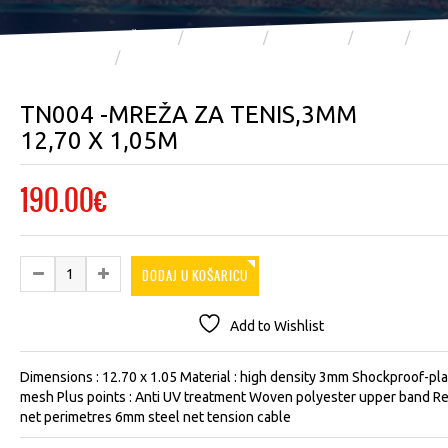
POČETNA
TRGOVINA
TRGOVINA
JOMA
JOMA
TN004 -MREŽA ZA TENIS,3MM 12,70 X 1,05M
TN004 -MREŽA ZA TENIS,3MM
12,70 X 1,05M
190.00
€
DODAJ U KOŠARICU
Add to Wishlist
Dimensions : 12.70 x 1.05 Material : high density 3mm Shockproof-pla
mesh Plus points : Anti UV treatment Woven polyester upper band R
net perimetres 6mm steel net tension cable