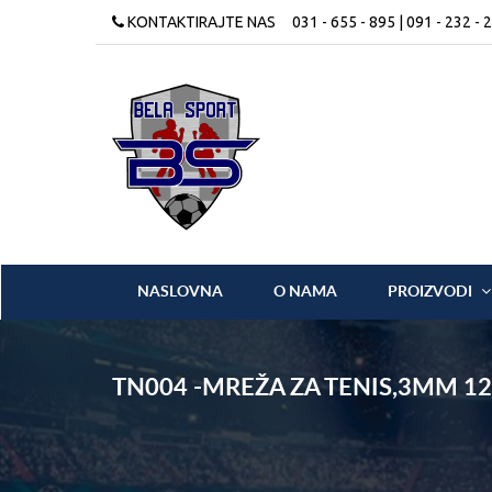
KONTAKTIRAJTE NAS
031 - 655 - 895 | 091 - 232 - 
NASLOVNA
O NAMA
PROIZVODI
TN004 -MREŽA ZA TENIS,3MM 12