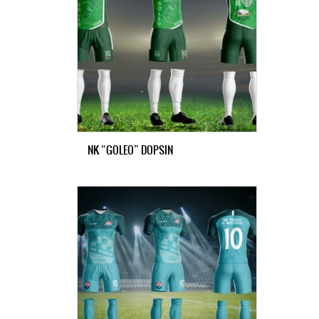
NK “GOLEO” DOPSIN