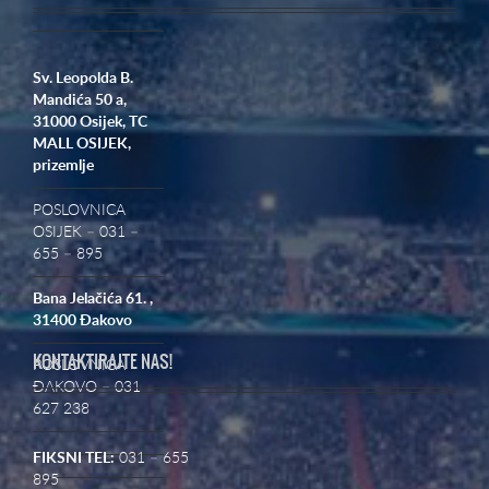
Sv. Leopolda B.
Mandića 50 a,
31000 Osijek,
TC
MALL OSIJEK,
prizemlje
POSLOVNICA
OSIJEK – 031 –
655 – 895
Bana Jelačića 61. ,
31400 Đakovo
KONTAKTIRAJTE NAS!
POSLOVNICA
ĐAKOVO – 031
627 238
FIKSNI TEL:
031 – 655
895