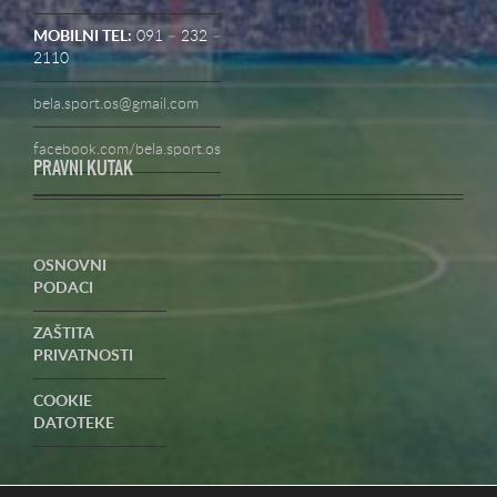
MOBILNI TEL:
091 – 232 –
2110
bela.sport.os@gmail.com
facebook.com/bela.sport.os
PRAVNI KUTAK
OSNOVNI
PODACI
ZAŠTITA
PRIVATNOSTI
COOKIE
DATOTEKE
UVJETI
POSLOVANJA-