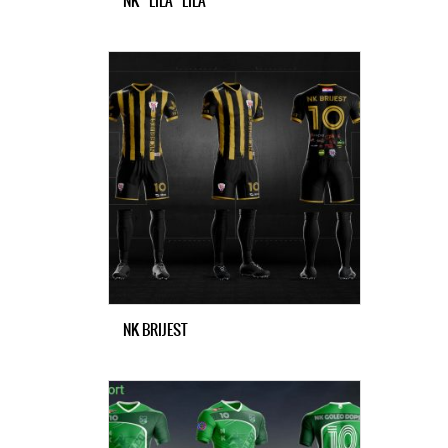
NK “LILA” LILA
NK BRIJEST