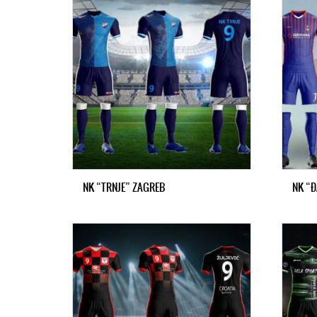
NK “TRNJE” ZAGREB
NK “