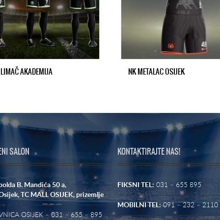
 LIMAČ AKADEMIJA
NK METALAC OSIJEK
ENI SALON
KONTAKTIRAJTE NAS!
polda B. Mandića 50 a,
FIKSNI TEL:
031 – 655 895
Osijek,
TC MALL OSIJEK, prizemlje
MOBILNI TEL:
091 – 232 – 2110
NICA OSIJEK – 031 – 655 – 895