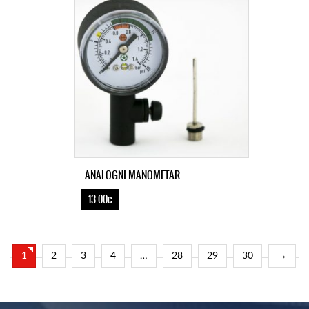
ANALOGNI MANOMETAR
13.00€
1
2
3
4
…
28
29
30
→