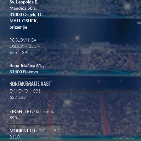
Sv. Leopolda B.
Mandića 50 a,
31000 Osijek,
TC
MALL OSIJEK,
prizemlje
POSLOVNICA
OSIJEK – 031 –
655 – 895
Bana Jelačića 61. ,
31400 Đakovo
KONTAKTIRAJTE NAS!
POSLOVNICA
ĐAKOVO – 031
627 238
FIKSNI TEL:
031 – 655
895
MOBILNI TEL:
091 – 232 –
2110