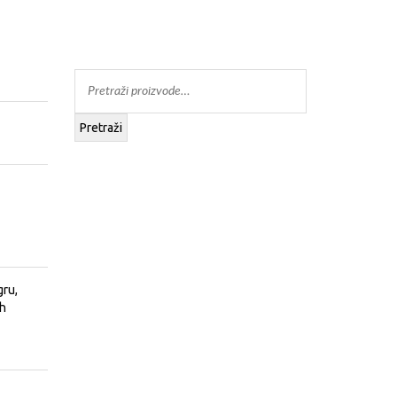
Pretraži
gru,
ih