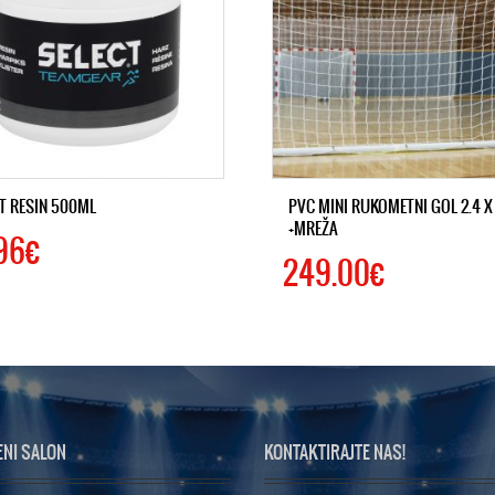
T RESIN 500ML
PVC MINI RUKOMETNI GOL 2.4 X 
+MREŽA
96€
249.00€
ENI SALON
KONTAKTIRAJTE NAS!