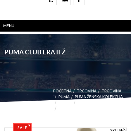
MENU
PUMA CLUB ERA II Ž
POČETNA
TRGOVINA
TRGOVINA
PUMA
PUMA ŽENSKA KOLEKCIJA
OBUĆA
MODNE
PUMA CLUB ERA II Ž
SALE
SKU:
N/A
.