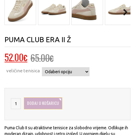
Next
PUMA CLUB ERA II Ž
Izvorna
Trenutna
52.00
€
65.00
€
cijena
cijena
veličine tenisica
bila
je:
je:
52.00€.
65.00€.
DODAJ U KOŠARICU
Puma Club II su atraktivne tenisice za slobodno vrijeme. Odlikuje ih
moderan dizajn, udobnost i retro izgled. U gornjem dijelu su