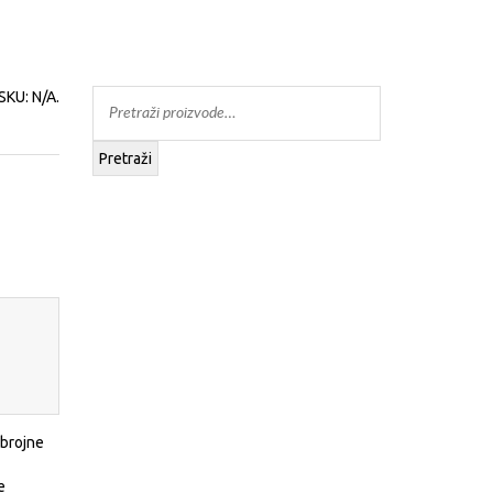
SKU:
N/A
.
Pretraži
 brojne
e