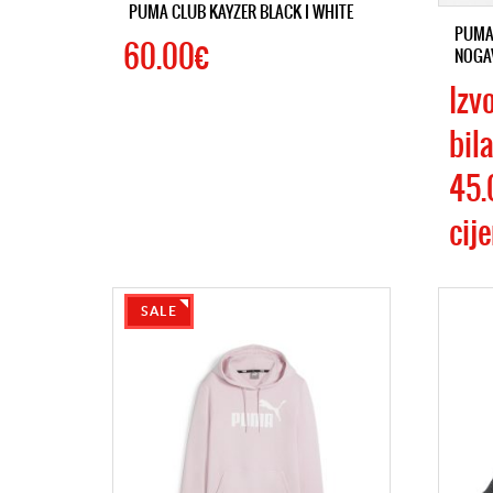
PUMA CLUB KAYZER BLACK I WHITE
PUMA 
60.00€
NOGA
Izv
bila
45.
cije
SALE