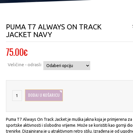
PUMA T7 ALWAYS ON TRACK
JACKET NAVY
75.00
€
Veličine - odrasli
DODAJ U KOŠARICU
Puma T7 Always On Track Jacket je muška jakna koja je primjerena za
sportske aktivnosti i slobodno vrijeme. Može se koristiti kao gornji dio
trenirke. Dizajnirana je u atraktivnom retro stilu. Izrađena je od ugodn