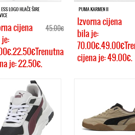
ESS LOGO HLAČE ŠIRE
PUMA KARMEN II
VICE
Izvorna cijena
orna cijena
45.00€
bila je:
 je:
70.00€.49.00€Tre
00€.22.50€Trenutna
cijena je: 49.00€.
na je: 22.50€.