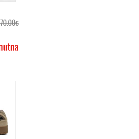
70.00€
nutna