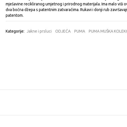
mješavine recikliranog umjetnog i prirodnog materijala. Ima malo viši ov
dva bočna džepa s patentnim zatvaračima. Rukavi i donji rub završavaj
patentom.
Kategorije:
Jakne i prsluci
ODJEĆA
PUMA
PUMA MUŠKA KOLEKC