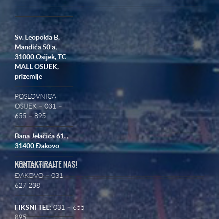
Sv. Leopolda B.
Mandića 50 a,
31000 Osijek,
TC
MALL OSIJEK,
prizemlje
POSLOVNICA
OSIJEK – 031 –
655 – 895
Bana Jelačića 61. ,
31400 Đakovo
KONTAKTIRAJTE NAS!
POSLOVNICA
ĐAKOVO – 031
627 238
FIKSNI TEL:
031 – 655
895