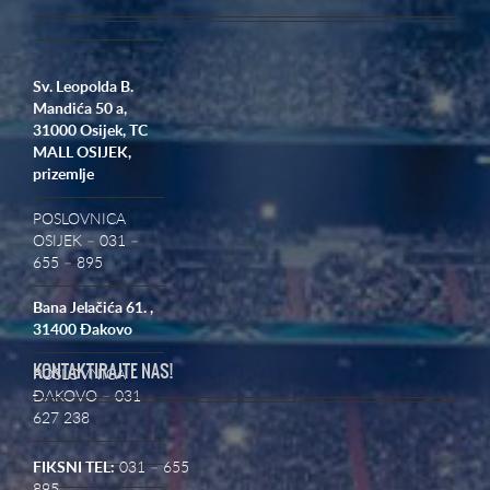
Sv. Leopolda B.
Mandića 50 a,
31000 Osijek,
TC
MALL OSIJEK,
prizemlje
POSLOVNICA
OSIJEK – 031 –
655 – 895
Bana Jelačića 61. ,
31400 Đakovo
KONTAKTIRAJTE NAS!
POSLOVNICA
ĐAKOVO – 031
627 238
FIKSNI TEL:
031 – 655
895