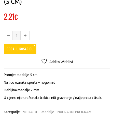
(5 CM)
2.21
€
DODAJ U KOŠARICU
Add to Wishlist
Promjer medalje 5 cm
Na licu oznaka sporta – nogomet
Debljina medalje 2 mm
U cijenu nije uračunata trakica niti graviranje / naljepnica / tisak.
Kategorije:
MEDALJE
Medalje
NAGRADNI PROGRAM