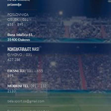
prizemlje
POSLOVNICA
OSIJEK – 031 –
655 – 895
Bana Jelačića 61. ,
31400 Đakovo
KONTAKTIRAJTE NAS!
POSLOVNICA
ĐAKOVO – 031
627 238
FIKSNI TEL:
031 – 655
895
MOBILNI TEL:
091 – 232 –
2110
bela.sport.os@gmail.com