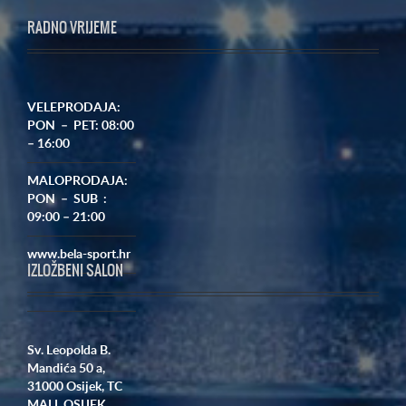
RADNO VRIJEME
VELEPRODAJA:
PON – PET: 08:00
– 16:00
MALOPRODAJA:
PON – SUB :
09:00 – 21:00
www.bela-sport.hr
IZLOŽBENI SALON
Sv. Leopolda B.
Mandića 50 a,
31000 Osijek,
TC
MALL OSIJEK,