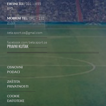
FIKSNI TEL:
031 – 655
895
MOBILNI TEL:
091 – 232 –
2110
bela.sport.os@gmail.com
facebook.com/bela.sport.os
PRAVNI KUTAK
OSNOVNI
PODACI
ZAŠTITA
PRIVATNOSTI
COOKIE
DATOTEKE