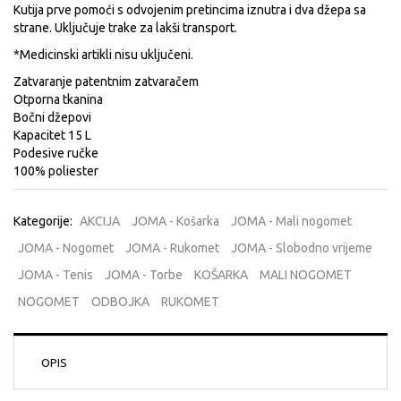
Kutija prve pomoći s odvojenim pretincima iznutra i dva džepa sa
strane. Uključuje trake za lakši transport.
*Medicinski artikli nisu uključeni.
Zatvaranje patentnim zatvaračem
Otporna tkanina
Bočni džepovi
Kapacitet 15 L
Podesive ručke
100% poliester
Kategorije:
AKCIJA
JOMA - Košarka
JOMA - Mali nogomet
JOMA - Nogomet
JOMA - Rukomet
JOMA - Slobodno vrijeme
JOMA - Tenis
JOMA - Torbe
KOŠARKA
MALI NOGOMET
NOGOMET
ODBOJKA
RUKOMET
OPIS