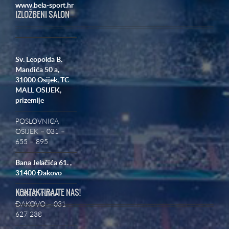
www.bela-sport.hr
IZLOŽBENI SALON
Sv. Leopolda B.
Mandića 50 a,
31000 Osijek,
TC
MALL OSIJEK,
prizemlje
POSLOVNICA
OSIJEK – 031 –
655 – 895
Bana Jelačića 61. ,
31400 Đakovo
KONTAKTIRAJTE NAS!
POSLOVNICA
ĐAKOVO – 031
627 238