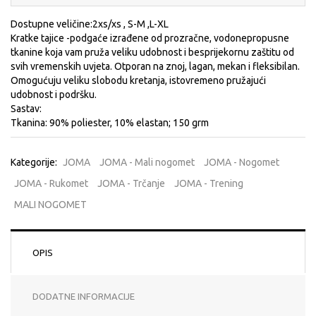
Dostupne veličine:2xs/xs , S-M ,L-XL
Kratke tajice -podgaće izrađene od prozračne, vodonepropusne
tkanine koja vam pruža veliku udobnost i besprijekornu zaštitu od
svih vremenskih uvjeta. Otporan na znoj, lagan, mekan i fleksibilan.
Omogućuju veliku slobodu kretanja, istovremeno pružajući
udobnost i podršku.
Sastav:
Tkanina: 90% poliester, 10% elastan; 150 grm
Kategorije:
JOMA
JOMA - Mali nogomet
JOMA - Nogomet
JOMA - Rukomet
JOMA - Trčanje
JOMA - Trening
MALI NOGOMET
OPIS
DODATNE INFORMACIJE