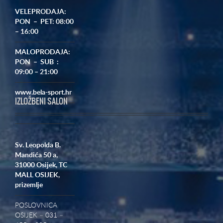
VELEPRODAJA:
PON – PET: 08:00
– 16:00
MALOPRODAJA:
PON – SUB :
09:00 – 21:00
www.bela-sport.hr
IZLOŽBENI SALON
Sv. Leopolda B.
Mandića 50 a,
31000 Osijek,
TC
MALL OSIJEK,
prizemlje
POSLOVNICA
OSIJEK – 031 –