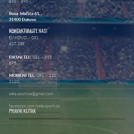
655 – 895
Bana Jelačića 61. ,
31400 Đakovo
KONTAKTIRAJTE NAS!
POSLOVNICA
ĐAKOVO – 031
627 238
FIKSNI TEL:
031 – 655
895
MOBILNI TEL:
091 – 232 –
2110
bela.sport.os@gmail.com
facebook.com/bela.sport.os
PRAVNI KUTAK