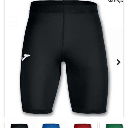
SKU:
N/A
.
Next