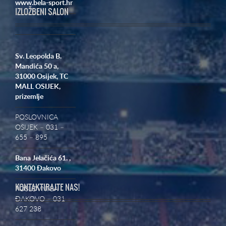
www.bela-sport.hr
IZLOŽBENI SALON
Sv. Leopolda B.
Mandića 50 a,
31000 Osijek,
TC
MALL OSIJEK,
prizemlje
POSLOVNICA
OSIJEK – 031 –
655 – 895
Bana Jelačića 61. ,
31400 Đakovo
KONTAKTIRAJTE NAS!
POSLOVNICA
ĐAKOVO – 031
627 238