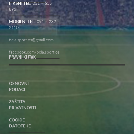
FIKSNI TEL:
031 – 655
895
MOBILNI TEL:
091 – 232 –
2110
bela.sport.os@gmail.com
facebook.com/bela.sport.os
PRAVNI KUTAK
OSNOVNI
PODACI
ZAŠTITA
PRIVATNOSTI
COOKIE
DATOTEKE