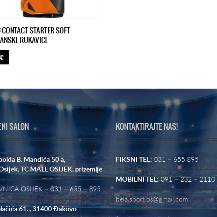
 CONTACT STARTER SOFT
ANSKE RUKAVICE
0€
ENI SALON
KONTAKTIRAJTE NAS!
polda B. Mandića 50 a,
FIKSNI TEL:
031 – 655 895
Osijek,
TC MALL OSIJEK, prizemlje
MOBILNI TEL:
091 – 232 – 2110
NICA OSIJEK – 031 – 655 – 895
bela.sport.os@gmail.com
lačića 61. , 31400 Đakovo