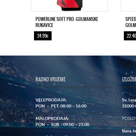
POWERLINE SOFT PRO -GOLMANSKE
SPEED
RUKAVICE
GOLM
34.99€
22.4
RADNO VRIJEME
IZLOŽB
VELEPRODAJA:
Sv. Leo
PON – PET: 08:00 – 16:00
31000 
MALOPRODAJA:
POSLOV
PON – SUB : 09:00 – 21:00
Bana Je