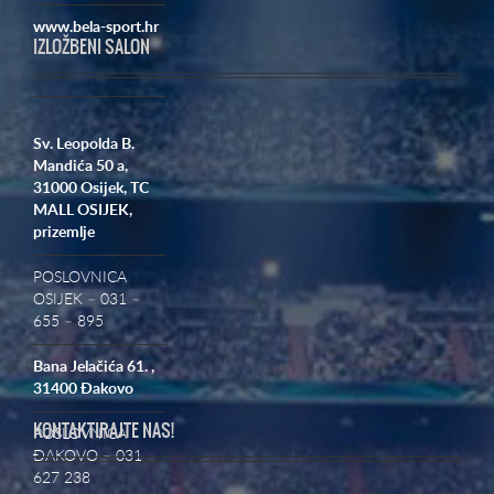
www.bela-sport.hr
IZLOŽBENI SALON
Sv. Leopolda B.
Mandića 50 a,
31000 Osijek,
TC
MALL OSIJEK,
prizemlje
POSLOVNICA
OSIJEK – 031 –
655 – 895
Bana Jelačića 61. ,
31400 Đakovo
KONTAKTIRAJTE NAS!
POSLOVNICA
ĐAKOVO – 031
627 238